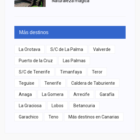
Naturaleza mágica
Más destinos
La Orotava
S/C de La Palma
Valverde
Puerto de la Cruz
Las Palmas
S/C de Tenerife
Timanfaya
Teror
Teguise
Tenerife
Caldera de Taburiente
Anaga
La Gomera
Arrecife
Garafía
La Graciosa
Lobos
Betancuria
Garachico
Teno
Más destinos en Canarias