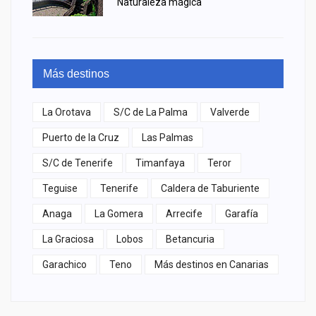
Naturaleza mágica
Más destinos
La Orotava
S/C de La Palma
Valverde
Puerto de la Cruz
Las Palmas
S/C de Tenerife
Timanfaya
Teror
Teguise
Tenerife
Caldera de Taburiente
Anaga
La Gomera
Arrecife
Garafía
La Graciosa
Lobos
Betancuria
Garachico
Teno
Más destinos en Canarias