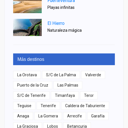
Fuerteventura
Playas infinitas
El Hierro
Naturaleza mágica
Más destinos
La Orotava
S/C de La Palma
Valverde
Puerto de la Cruz
Las Palmas
S/C de Tenerife
Timanfaya
Teror
Teguise
Tenerife
Caldera de Taburiente
Anaga
La Gomera
Arrecife
Garafía
La Graciosa
Lobos
Betancuria