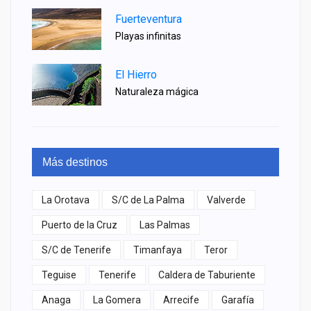
Fuerteventura
Playas infinitas
El Hierro
Naturaleza mágica
Más destinos
La Orotava
S/C de La Palma
Valverde
Puerto de la Cruz
Las Palmas
S/C de Tenerife
Timanfaya
Teror
Teguise
Tenerife
Caldera de Taburiente
Anaga
La Gomera
Arrecife
Garafía