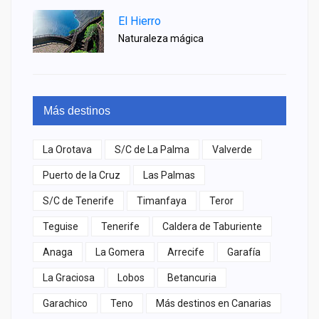
El Hierro
Naturaleza mágica
Más destinos
La Orotava
S/C de La Palma
Valverde
Puerto de la Cruz
Las Palmas
S/C de Tenerife
Timanfaya
Teror
Teguise
Tenerife
Caldera de Taburiente
Anaga
La Gomera
Arrecife
Garafía
La Graciosa
Lobos
Betancuria
Garachico
Teno
Más destinos en Canarias